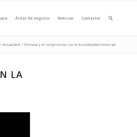
masa
Áreas de negocio
Noticias
Contactar
/
Actualidad
/
Fhimasa y el compromiso con la Accesibilidad Universal
N LA