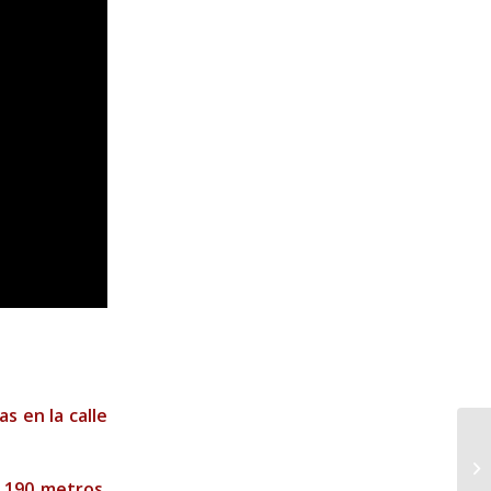
s en la calle
e 190 metros
,