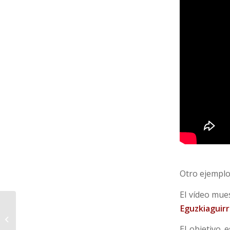
Otro ejempl
El vídeo mue
Eguzkiaguir
Suplemento sobre
Infraestructuras en EL
El objetivo 
CORREO