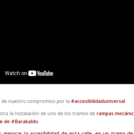
o de nuestro compromiso por la
#accesibilidaduniversal
stra la Instalación de uno de los tramos de
rampas mecánica
re de
#Barakaldo
.
es
mejorar la accesibilidad de esta calle, en un tramo d